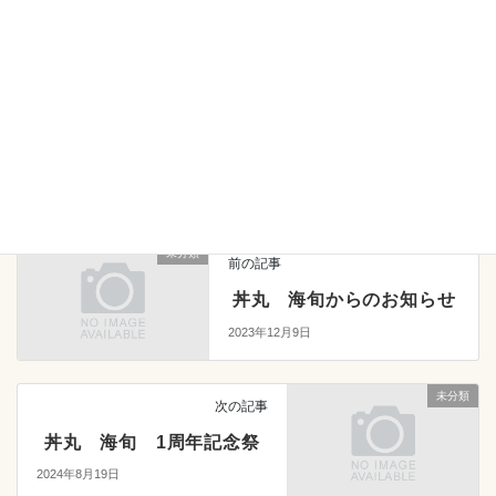
たくあんのコリコリ食感と濃厚なシャケトロが
一度に味わえる丼ぶりです
ぜひご賞味ください
みなさまのご来店お待ちしております
未分類
カテゴリー
未分類
前の記事
丼丸 海旬からのお知らせ
2023年12月9日
未分類
次の記事
丼丸 海旬 1周年記念祭
2024年8月19日