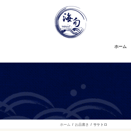
コ
ナ
ン
ビ
テ
ゲ
ン
ー
ツ
シ
に
ョ
移
ン
ホーム
動
に
移
動
ホーム
お品書き
サケトロ