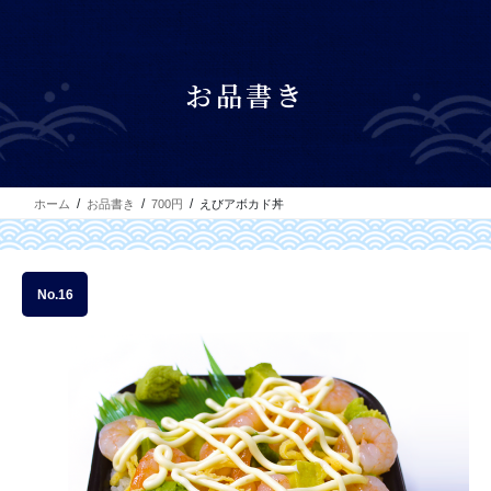
コ
ナ
ン
ビ
テ
ゲ
ン
ー
お品書き
ツ
シ
に
ョ
移
ン
動
に
移
ホーム
お品書き
700円
えびアボカド丼
動
No.
16